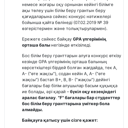
немесе жоғары оқу орнынан кейінгі білімге
ақы төлеу үшін білім беру грантын беру
қағидаларына сәйкес конкурс нәтижелері
бойынша қайта бөлінеді (07.02.2019 № 39
өзгерістермен және толықтырулармен).
Ережеге сәйкес байқау
GPA үлгерімінің
орташа балы
негізінде өткізіледі.
Бос білім беру гранттарын алуға конкурс өткізу
кезінде GPA үлгерімінің орташа балының
көрсеткіштері бірдей болған жағдайда, тек А,
А- ("өте жақсы"), содан кейін А, А- ("өте
жақсы") бастап В+, В, В- ("жақсы") дейінгі
бағалары бар білім алушылар басым құқыққа
ие болады, әрі қарай –
бүкіл оқу кезеңіндегі
аралас бағалау
.
"F" бағалары бар студенттер
бос білім беру гранттарына үміткер бола
алмайды.
Байқауға қатысу үшін сізге қажет: