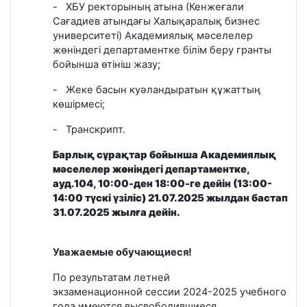
-
ХБУ ректорының атына (Кенжеғали
Сағадиев атындағы Халықаралық бизнес
университеті) Академиялық мәселелер
жөніндегі департаментке білім беру гранты
бойынша өтініш жазу;
-
Жеке басын куәландыратын құжаттың
көшірмесі;
-
Транскрипт.
Барлық сұрақтар бойынша Академиялық
мәселелер жөніндегі департаментке,
ауд.104, 10:00-ден 18:00-ге дейін (13:00-
14:00 түскі үзіліс)
21.07.2025 жылдан бастап
31.07.2025 жылға дейін.
Уважаемые обучающиеся!
По результатам летней
экзаменационной
сессии 2024-2025 учебного
года имеются высвободившиеся