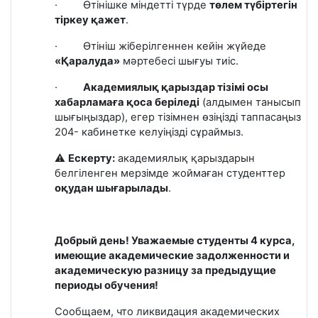
· Өтінішке міндетті түрде
төлем түбіртегін
тіркеу қажет
.
· Өтініш жіберілгеннен кейін жүйеде
«Қаралуда»
мәртебесі шығуы тиіс.
·
Академиялық қарыздар тізімі осы
хабарламаға қоса беріледі
(алдымен танысып
шығыңыздар)
, егер тізімнен өзіңізді таппасаңыз
204- кабинетке келуіңізді сұраймыз.
⚠️
Ескерту
:
академиялық қарыздарын
белгіленген мерзімде жоймаған студенттер
оқудан шығарылады
.
Добрый день!
Уважаемые студенты 4 курса,
имеющие академические задолженности
и
академическую разницу
за предыдущие
периоды обучения!
Сообщаем, что ликвидация академических