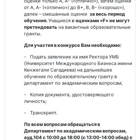
оценки только А, А- («отлично»), затем оценки
от А, А- («отлично») до В+, В, В- («хорошо»),
далее – смешанные оценки
за весь период
обучения.
Учащиеся
с оценками «F» не могут
претендовать
на вакантные образовательные
гранты.
Для участия в конкурсе Вам необходимо:
-
П
одать заявлени
е
на имя Ректор
а
УМБ
(Университет Международного Бизнеса имени
Кенжегали Сагадиева) на дальнейшее
обучение по образовательному гранту в
департамент по академическим вопросам;
-
К
опия документа, удостоверяющего
личность;
-
Т
ранскрипт.
По всем вопросам обращаться в
Департамент по академическим вопросам,
ауд.104 с
10
:00 до 18:00 (с 13:00-14:00 обед)
с