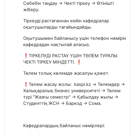
Себебін таңдау → Чекті тіркеу → Өтінішті
жіберу.
Тіркеуді растағаннан кейін кафедралар
оқытушыларды тағайындайды.
Оқытушымен байланысу үшін телефон нөмірін
кафедрадан нақтылай аласыз.
❗ТІРКЕЛУДІ РАСТАУ ҮШІН ТӨЛЕМ ТУРАЛЫ
ЧЕКТІ ТІРКЕУ МІНДЕТТІ. ❗
Төлем толық көлемде жасалуы қажет.
❗Төлем жасау жолы: kaspi.kz → Төлемдер →
Халықаралық бизнес университеті → Төлем
түрі "Жазғы семестр" → Қабылдау жылы →
Студенттің ЖСН → Баркод → Сома.
Кафедралардың байланыс нөмірлері: