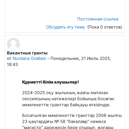
Постоянная ссылка
Обсудить эту тему
(Пока 0 ответов)
Вакантные гранты
от
Nurdana Oralbek
-
Понедельник, 21 Июль 2025,
18:43
Құрметті білім алушылар!
2024-2025 оқу жылының жазғы емтихан
сессиясының нәтижелері бойынша босаған
мемлекеттік гранттар байқауы өткізілуде.
Босатылған мемлекеттік гранттар 2008 жылғы
23 қаңтардағы № 58 "бакалавр" немесе
"магистр" дәрежесін бере отырып, жоғары