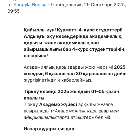
от
Shugyla Nussip
-
Понедельник, 29 Сентябрь 2025,
09:55
Қайырлы күн! Құрметті 4-курс студеттері!
Алдыңғы оқу кезеңдерінде академиялық
қарызы және академиялық пән
айырмашылығы бар 4-курс студенттерінің
назарына!
Академиялық қарыздарды жою мерзімі
2025
жылдың 6 қазанынан 30 қарашасына дейін
жүргізілетіндігін хабарлаймыз.
Тіркеу кезеңі:
2025 жылдың 01–05 қазан
аралығы
.
Тіркеу
Академо жүйесі
арқылы жүзеге
асырылады (
«Академиялық қарыздар мен
айырмашылықтарға өтініштер»
бөлімі).
Назар аударыңыздар: