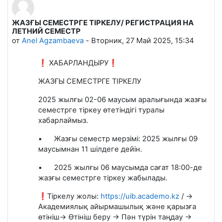
ЖАЗҒЫ СЕМЕСТРГЕ ТІРКЕЛУ/ РЕГИСТРАЦИЯ НА
ЛЕТНИЙ СЕМЕСТР
от
Anel Agzambaeva
-
Вторник, 27 Май 2025, 15:34
❗ ХАБАРЛАНДЫРУ❗
ЖАЗҒЫ СЕМЕСТРГЕ ТІРКЕЛУ
2025 жылғы 02-06 маусым аралығында жазғы
семестрге тіркеу өтетіндігі туралы
хабарлаймыз.
•
Жазғы семестр мерзімі: 2025 жылғы 09
маусымнан 11 шілдеге дейін.
•
2025 жылғы 06 маусымда сағат 18:00-де
жазғы семестрге тіркеу жабылады.
❗Тіркелу жолы:
https://uib.academo.kz
/ →
Академиялық айырмашылық және қарызға
өтініш→ Өтініш беру → Пән түрін таңдау →