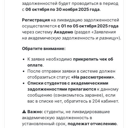
задолженностей будет проводиться в период
с
06
октября по 30 ноября 2025 года
.
Регистрация
на ликвидацию задолженностей
осуществляется
с
01
по
05
октября
2025 года
через систему
Академо
(раздел
«Заявления
на академическую задолженность и разницу»
).
Обратите внимание:
К заявке необходимо
прикрепить чек об
оплате
.
После отправки заявки в системе должен
отобразиться статус
«На рассмотрении»
.
Списки студентов с академическими
задолженностями прилагаются
к данному
сообщению (ознакомьтесь заранее)
, если
вас в списке нет, обратитесь в 204 кабинет.
⚠️
Важно:
студенты, не ликвидировавшие
академическую задолженность в
установленный срок,
подлежат отчислению
.