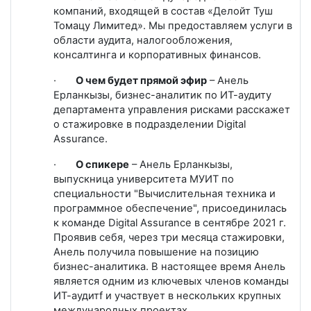
компаний, входящей в состав «Делойт Туш
Томацу Лимитед». Мы предоставляем услуги в
области аудита, налогообложения,
консалтинга и корпоративных финансов.
·
О чем будет прямой эфир
– Анель
Ерланкызы, бизнес-аналитик по ИТ-аудиту
департамента управления рисками расскажет
о стажировке в подразделении
Digital
Assurance
.
·
О спикере
– Анель Ерланкызы,
выпускница университета МУИТ по
специальности "Вычислительная техника и
программное обеспечение", присоединилась
к команде
Digital
Assurance
в сентябре 2021 г.
Проявив себя, через три месяца стажировки,
Анель получила повышение на позицию
бизнес-аналитика. В настоящее время Анель
является одним из ключевых членов команды
ИТ-аудит
f
и участвует в нескольких крупных
международных проектах.