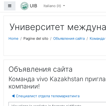
Vai al contenuto principale
UIB
Pannello laterale
Italiano ‎(it)‎
Университет междуна
Home
Pagine del sito
Объявления сайта
Команда 
Объявления сайта
Команда vivo Kazakhstan пригл
компании!
◀︎ Специалист отдела телемаркетинга
à visualizzazione