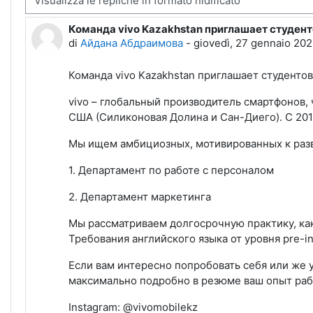
Команда vivo Kazakhstan приглашает студен
Numero di risposte: 0
di
Айдана Абдраимова
-
giovedì, 27 gennaio 202
Команда vivo Kazakhstan приглашает студенто
vivo – глобальный производитель смартфонов
США (Силиконовая Долина и Сан-Диего). С 2019
Мы ищем амбициозных, мотивированных к разв
1. Департамент по работе с персоналом
2. Департамент маркетинга
Мы рассматриваем долгосрочную практику, как
Требования английского языка от уровня pre-i
Если вам интересно попробовать себя или же у
максимально подробно в резюме ваш опыт ра
Instagram: @vivomobilekz