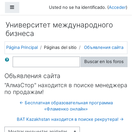
Salta al contenido principal
Panel lateral
Usted no se ha identificado. (
Acceder
)
Университет международного
бизнеса
Página Principal
Páginas del sitio
Объявления сайта
Buscar
Buscar en los foros
Объявления сайта
"АлмаСтор" находится в поиске менеджера
по продажам!
← Бесплатная образовательная программа
«Фламенко онлайн»
BAT Kazakhstan находится в поиске рекрутера! →