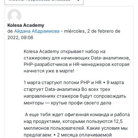
Mostrar modo
Kolesa Academy
Número de respuestas: 0
de
Айдана Абдраимова
-
miércoles, 2 de febrero de
2022, 09:06
Kolesa Academy открывает набор на
стажировку для начинающих Data-аналитиков,
PHP-разработчиков и HR-менеджеров которая
начнется уже в марте!
1 марта стартуют потоки PHP и HR • 9 марта
стартует Data-аналитика Во всех трех
направлениях стажеров будут сопровождать
менторы — крутые профи своего дела
А еще тебя ждет офигенная команда и работа
над продуктами, которыми пользуются 12,5
миллионов пользователей. Какие условия мы
предлагаем: • 2 месяца оплачиваемой