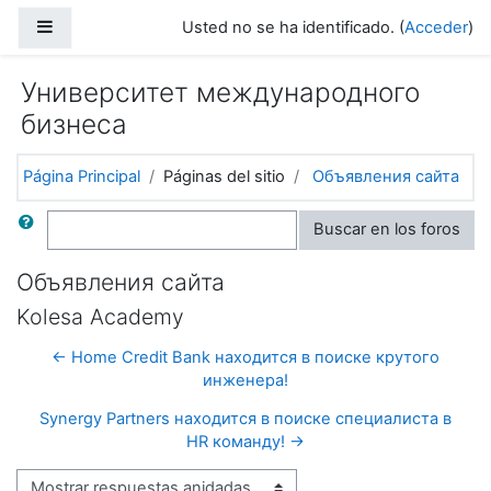
Salta al contenido principal
Panel lateral
Usted no se ha identificado. (
Acceder
)
Университет международного
бизнеса
Página Principal
Páginas del sitio
Объявления сайта
Buscar
Buscar en los foros
Объявления сайта
Kolesa Academy
← Home Credit Bank находится в поиске крутого
инженера!
Synergy Partners находится в поиске специалиста в
HR команду! →