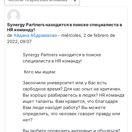
Mostrar modo
Synergy Partners находится в поиске специалиста в
Número de respuestas: 0
HR команду!
de
Айдана Абдраимова
-
miércoles, 2 de febrero de
2022, 09:07
Synergy Partners находится в поиске
специалиста в HR команду!
Кого мы ищем:
Закончили университет или у Вас есть
свободное время? Для нас опыт не критичен.
Вы хорошо разбираетесь в людях? HR команда
ищет таланты. Вам нравится, что благодаря
Вам люди находят работу? Вы можете
определить, что человек говорит правду или
нет?
Вы любите проводить интервью и общаться?