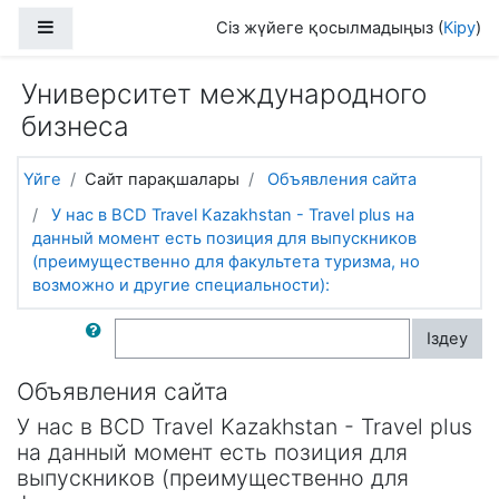
Негізгі мазмұнға
Side panel
Сіз жүйеге қосылмадыңыз (
Кіру
)
Университет международного
бизнеса
Үйге
Сайт парақшалары
Объявления сайта
У нас в BCD Travel Kazakhstan - Travel plus на
данный момент есть позиция для выпускников
(преимущественно для факультета туризма, но
возможно и другие специальности):
Форумдардан іздеу
Іздеу
Объявления сайта
У нас в BCD Travel Kazakhstan - Travel plus
на данный момент есть позиция для
выпускников (преимущественно для