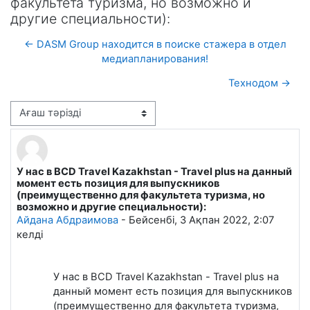
факультета туризма, но возможно и
другие специальности):
← DASM Group находится в поиске стажера в отдел
медиапланирования!
Технодом →
Display mode
У нас в BCD Travel Kazakhstan - Travel plus на данный
Number of replies: 0
момент есть позиция для выпускников
(преимущественно для факультета туризма, но
возможно и другие специальности):
Айдана Абдраимова
-
Бейсенбі, 3 Ақпан 2022, 2:07
келді
У нас в
BCD
Travel
Kazakhstan
-
Travel
plus
на
данный момент есть позиция для выпускников
(преимущественно для факультета туризма,