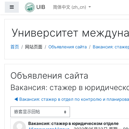
跳到主要内容
UIB
停靠面板
简体中文 ‎(zh_cn)‎
Университет междуна
首页
网站页面
Объявления сайта
Вакансия: стаже
Объявления сайта
Вакансия: стажер в юридическ
◀︎ Вакансия: стажер в отдел по контролю и планиров
显示模式
Вакансия: стажер в юридическом отделе
回帖数：0