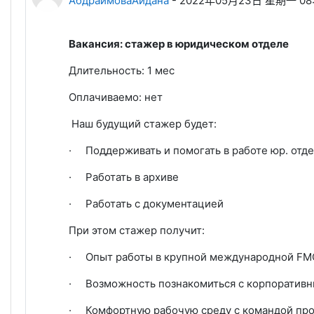
АбдраимоваАйдана
-
2022年05月23日 星期一 08:
Вакансия: стажер в юридическом отделе
Длительность: 1 мес
Оплачиваемо: нет
Наш будущий стажер будет:
·
Поддерживать и помогать в работе юр. отд
·
Работать в архиве
·
Работать с документацией
При этом стажер получит:
·
Опыт работы в крупной международной F
·
Возможность познакомиться с корпоратив
·
Комфортную рабочую среду с командой пр