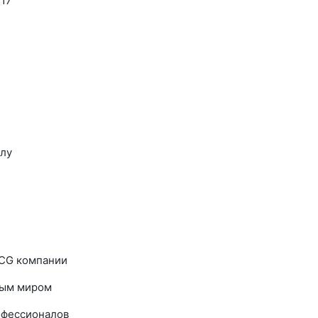
17
елу
MCG компании
ным миром
офессионалов