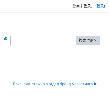
您尚未登录。 (
登录
)
搜索
搜索讨论区
Вакансия: стажер в отдел бренд маркетинга ▶︎