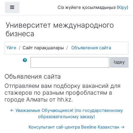
Негізгі мазмұнға
Side panel
Сіз жүйеге қосылмадыңыз (
Кіру
)
Университет международного
бизнеса
Үйге
Сайт парақшалары
Объявления сайта
Форумдардан іздеу
Іздеу
Объявления сайта
Отправляем вам подборку вакансий для
стажеров по разным профобластям в
городе Алматы от hh.kz.
← Уважаемые Обучающиеся! (по государственному
образовательному заказу)
Консультант call-центра Beeline Казахстан →