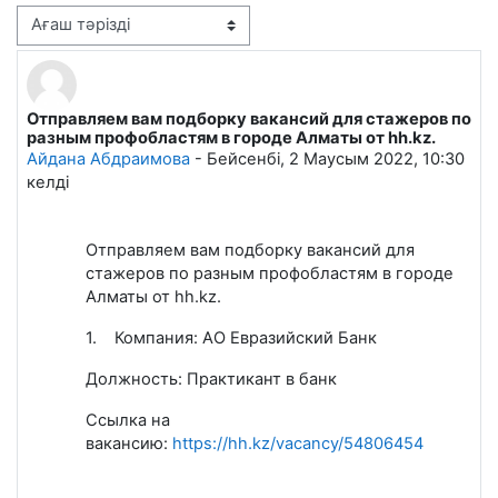
Display mode
Отправляем вам подборку вакансий для стажеров по
Number of replies: 0
разным профобластям в городе Алматы от hh.kz.
Айдана Абдраимова
-
Бейсенбі, 2 Маусым 2022, 10:30
келді
Отправляем вам подборку вакансий
для
стажеров
по
разным профобластям в городе
Алматы от
hh
.
kz
.
1.
Компания: АО Евразийский Банк
Должность: Практикант в банк
Ссылка на
вакансию:
https://hh.kz/vacancy/54806454