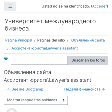
Salta al contenido principal
Panel lateral
Usted no se ha identificado. (
Acceder
)
Университет международного
бизнеса
Página Principal
Páginas del sitio
Объявления сайта
Ассистент юриста\Lawyer's assistant
Buscar
Buscar en los foros
Объявления сайта
Ассистент юриста\Lawyer's assistant
← Beeline Bootcamp
Неделя финансиста →
Mostrar modo