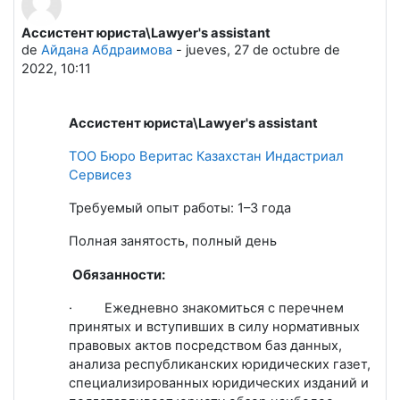
Ассистент юриста\Lawyer's assistant
Número de respuestas: 0
de
Айдана Абдраимова
-
jueves, 27 de octubre de
2022, 10:11
Ассистент юриста\
Lawyer
'
s
assistant
ТОО
Бюро Веритас Казахстан Индастриал
Сервисез
Требуемый опыт работы:
1–3 года
Полная занятость,
полный день
Обязанности:
·
Ежедневно знакомиться с перечнем
принятых и вступивших в силу нормативных
правовых актов посредством баз данных,
анализа республиканских юридических газет,
специализированных юридических изданий и