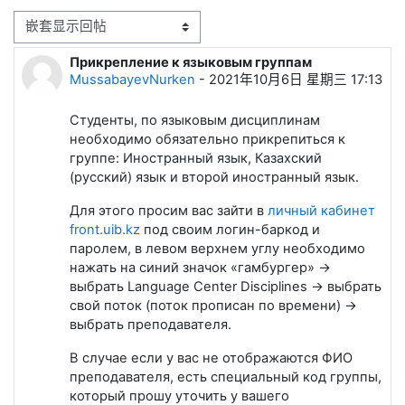
显示模式
Прикрепление к языковым группам
回帖数：0
MussabayevNurken
-
2021年10月6日 星期三 17:13
Студенты, по языковым дисциплинам
необходимо обязательно прикрепиться к
группе: Иностранный язык, Казахский
(русский) язык и второй иностранный язык.
Для этого просим вас зайти в
личный кабинет
front.uib.kz
под своим логин-баркод и
паролем, в левом верхнем углу необходимо
нажать на синий значок «гамбургер» ->
выбрать Language Center Disciplines -> выбрать
свой поток (поток прописан по времени) ->
выбрать преподавателя.
В случае если у вас не отображаются ФИО
преподавателя, есть специальный код группы,
который прошу уточить у вашего