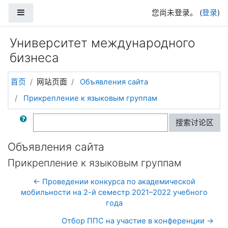
跳到主要内容
停靠面板
您尚未登录。 (
登录
)
Университет международного
бизнеса
首页
网站页面
Объявления сайта
Прикрепление к языковым группам
搜索
搜索讨论区
Объявления сайта
Прикрепление к языковым группам
← Проведении конкурса по академической
мобильности на 2-й семестр 2021–2022 учебного
года
Отбор ППС на участие в конференции →