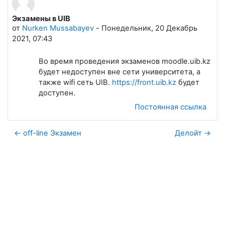
Экзамены в UIB
Количество ответов: 0
от
Nurken Mussabayev
-
Понедельник, 20 Декабрь
2021, 07:43
Во время проведения экзаменов moodle.uib.kz
будет недоступен вне сети университета, а
также wifi сеть UIB.
https://front.uib.kz
будет
доступен.
Постоянная ссылка
← off-line Экзамен
Делойт →