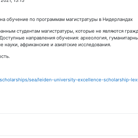
2021, 15:15
 на обучение по программам магистратуры в Нидерландах
транным студентам магистратуры, которые не являются гра
Доступные направления обучения: археология, гуманитарны
е науки, африканские и азиатские исследования.
сть.
n/scholarships/sea/leiden-university-excellence-scholarship-lex