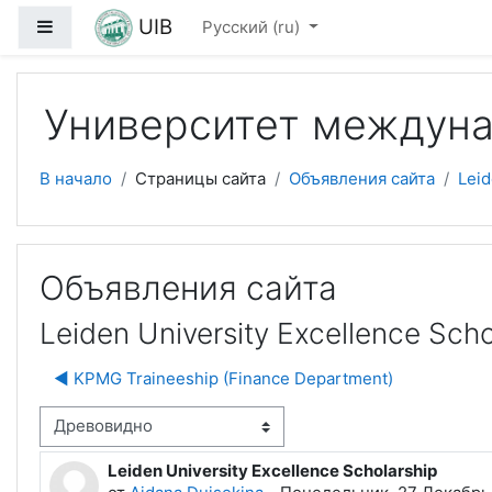
Перейти к основному содержанию
UIB
Боковая панель
Русский ‎(ru)‎
Университет междуна
В начало
Страницы сайта
Объявления сайта
Leid
Объявления сайта
Leiden University Excellence Scho
◀︎ KPMG Traineeship (Finance Department)
м отображения
Leiden University Excellence Scholarship
Количество ответов: 0