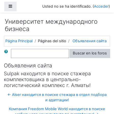
Salta al contenido principal
Panel lateral
Usted no se ha identificado. (
Acceder
)
Университет международного
бизнеса
Página Principal
Páginas del sitio
Объявления сайта
Buscar
Buscar en los foros
Объявления сайта
Sulpak находится в поиске стажера
комплектовщика в центрально-
логистический комплекс г. Алматы!
← Alser находится в поиске стежара в отдел подбора
и адаптации!
Компания Freedom Mobile World находится в поиске