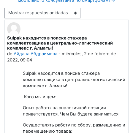
мобильного консультанта по смартфонам! →
Mostrar modo
Sulpak находится в поиске стажера
Número de respuestas: 0
комплектовщика в центрально-логистический
комплекс г. Алматы!
de
Айдана Абдраимова
-
miércoles, 2 de febrero de
2022, 09:04
Sulpak находится в поиске стажера
комплектовщика в центрально-логистический
комплекс г. Алматы!
Кого мы ищем:
Опыт работы на аналогичной позиции
приветствуется. Чем Вы будете заниматься:
Осуществлять работу по сбору, размещению и
перемещению товара;