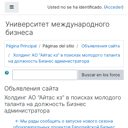
Salta al contenido principal
Panel lateral
Usted no se ha identificado. (
Acceder
)
Университет международного
бизнеса
Página Principal
Páginas del sitio
Объявления сайта
Холдинг АО "Айтас кз" в поисках молодого таланта
на должность Бизнес администратора
Buscar
Buscar en los foros
Объявления сайта
Холдинг АО "Айтас кз" в поисках молодого
таланта на должность Бизнес
администратора
← Мы рады сообщить о запуске нового сезона
образовательных проектов Европейской Бизнес