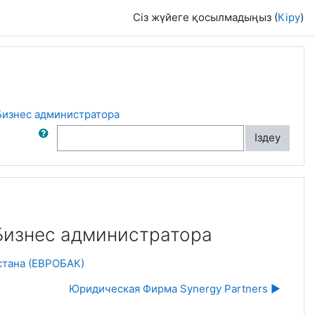
Сіз жүйеге қосылмадыңыз (
Кіру
)
 Бизнес администратора
румдардан іздеу
Іздеу
 Бизнес администратора
стана (ЕВРОБАК)
Юридическая Фирма Synergy Partners ▶︎