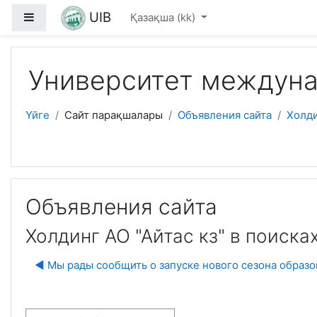
Негізгі мазмұнға
UIB
Side panel
Қазақша ‎(kk)‎
Университет междуна
Үйге
Сайт парақшалары
Объявления сайта
Холди
Объявления сайта
Холдинг АО "Айтас кз" в поиск
◀︎ Мы рады сообщить о запуске нового сезона образ