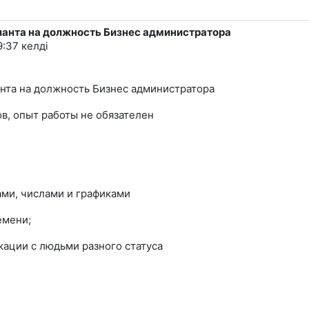
аланта на должность Бизнес администратора
9:37
келді
ланта на должность Бизнес администратора
в, опыт работы не обязателен
ами, числами и графиками
емени;
кации с людьми разного статуса