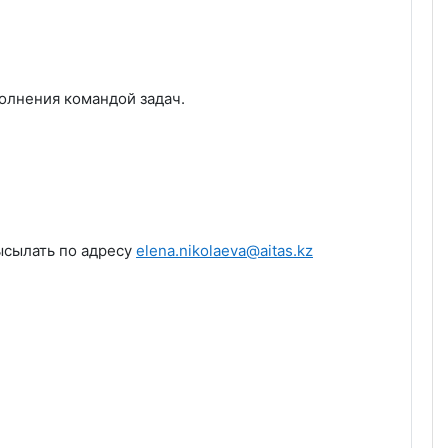
олнения командой задач.
ысылать по адресу
elena
.
nikolaeva
@
aitas
.
kz