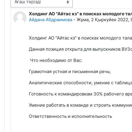
isplay mode
Холдинг АО "Айтас кз" в поисках молодого т
Number of replies: 0
Айдана Абдраимова
-
Жұма, 2 Қыркүйек 2022, 
Холдинг АО "Айтас кз" в поисках молодого та
Данная позиция открыта для выпускников ВУЗо
Что необходимо от Вас:
Грамотная устная и письменная речь;
Аналитические способности, умение с таблиц
Готовность к командировкам 30% рабочего вр
Умение работать в команде и строить коммуни
Ответственность и исполнительность