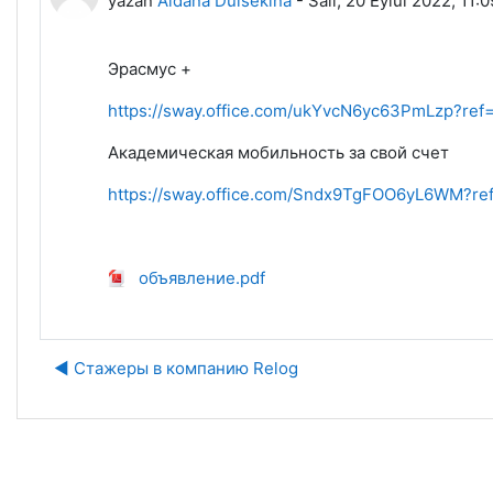
yazan
Aidana Duisekina
-
Salı, 20 Eylül 2022, 11:
Эрасмус +
https://sway.office.com/ukYvcN6yc63PmLzp?ref=
Академическая мобильность за свой счет
https://sway.office.com/Sndx9TgFOO6yL6WM?re
объявление.pdf
◀︎ Стажеры в компанию Relog