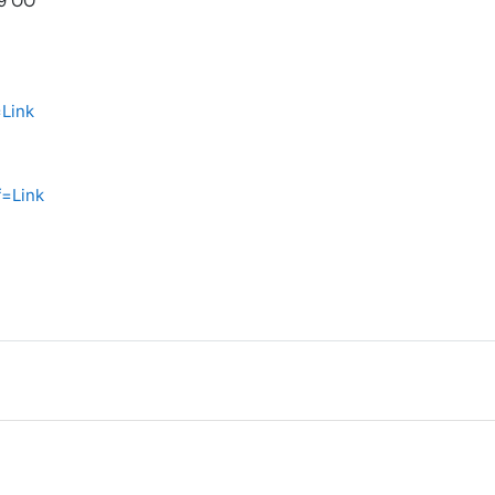
09 ÖÖ
Link
f=Link