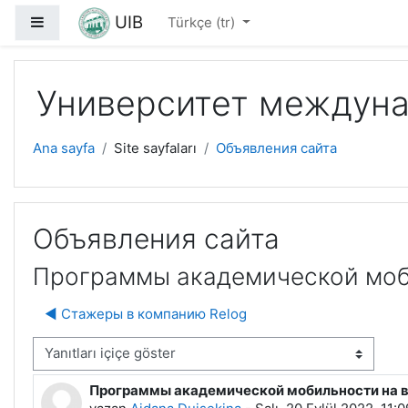
Ana içeriğe git
UIB
Yan panel
Türkçe ‎(tr)‎
Университет междуна
Ana sayfa
Site sayfaları
Объявления сайта
Объявления сайта
Программы академической моб
◀︎ Стажеры в компанию Relog
rünüm modu
Программы академической мобильности на 
Yanıt sayısı: 0