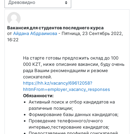
Режим отображения
Вакансия для студентов последнего курса
Количество ответов: 0
от
Айдана Абдраимова
-
Пятница, 23 Сентябрь 2022,
16:22
На старте готовы предложить оклад до 100
000 KZT, ниже описание вакансии, буду очень
рада Вашим рекомендациям и резюме
соискателей.
https://hh.kz/vacancy/69612058?
hhtmFrom=employer_vacancy_responses
Обязанности:
Активный поиск и отбор кандидатов на
различные позиции;
Формирование базы данных кандидатов;
Проведение телефонного/очного
интервью,тестирование кандидатов;
Предоставление профилей соискателей,