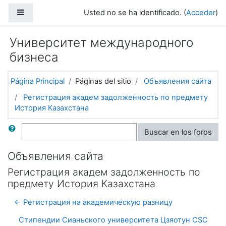
Salta al contenido principal
Panel lateral
Usted no se ha identificado. (
Acceder
)
Университет международного
бизнеса
Página Principal
Páginas del sitio
Объявления сайта
Регистрация академ задолженность по предмету
История Казахстана
Buscar
Buscar en los foros
Объявления сайта
Регистрация академ задолженность по
предмету История Казахстана
← Регистрация на академическую разницу
Стипендии Сианьского университета Цзяотун CSC