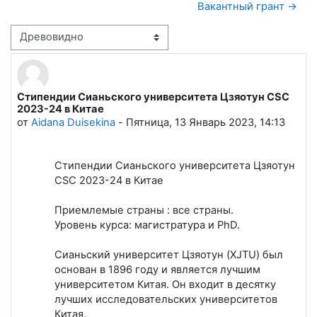
Вакантный грант →
Режим отображения
Стипендии Сианьского университета Цзяотун CSC
Количество ответов: 0
2023-24 в Китае
от
Aidana Duisekina
-
Пятница, 13 Январь 2023, 14:13
Стипендии Сианьского университета Цзяотун
CSC 2023-24 в Китае
Приемлемые страны : все страны.
Уровень курса: магистратура и PhD.
Сианьский университет Цзяотун (XJTU) был
основан в 1896 году и является лучшим
университетом Китая. Он входит в десятку
лучших исследовательских университетов
Китая.