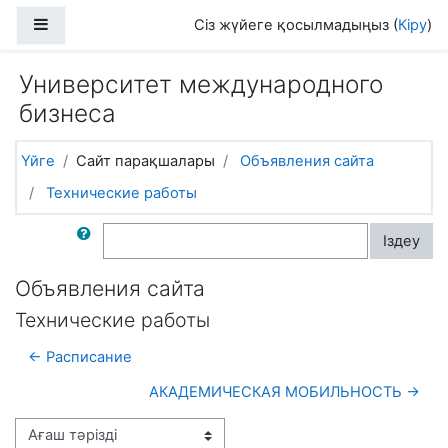
Негізгі мазмұнға
Side panel
Сіз жүйеге қосылмадыңыз (
Кіру
)
Университет международного
бизнеса
Үйге
Сайт парақшалары
Объявления сайта
Технические работы
Форумдардан іздеу
Іздеу
Объявления сайта
Технические работы
← Расписание
АКАДЕМИЧЕСКАЯ МОБИЛЬНОСТЬ →
Display mode