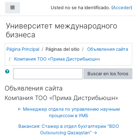
Salta al contenido principal
Panel lateral
Usted no se ha identificado. (
Acceder
)
Университет международного
бизнеса
Página Principal
Páginas del sitio
Объявления сайта
Компания ТОО «Прима Дистрибьюшн»
Buscar
Buscar en los foros
Объявления сайта
Компания ТОО «Прима Дистрибьюшн»
← Mенеджер отдела по управлению научным
процессом в УМБ
Вакансия: Стажер в отдел бухгалтерии "BDO
Outsourcing Qazaqstan" →