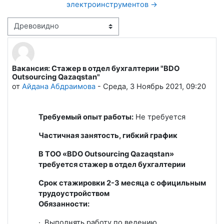
электроинструментов →
Режим отображения
Вакансия: Стажер в отдел бухгалтерии "BDO
Количество ответов: 0
Outsourcing Qazaqstan"
от
Айдана Абдраимова
-
Среда, 3 Ноябрь 2021, 09:20
Требуемый опыт работы:
Не требуется
Частичная занятость, гибкий график
В TOO «BDO Outsourcing Qazaqstan»
требуется стажер в отдел бухгалтерии
Срок стажировки 2-3 месяца
с официльным
трудоустройством
Обязанности:
· Выполнять работу по ведению