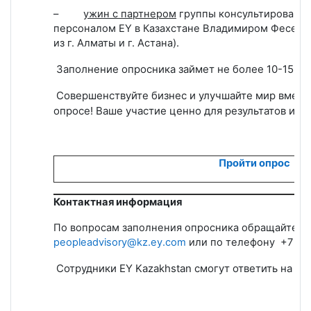
–
ужин с партнером
группы консультирования
персоналом
EY
в Казахстане Владимиром Фесенко
из г. Алматы и г. Астана).
Заполнение опросника займет не более 10-15 ми
Совершенствуйте бизнес и улучшайте мир вместе
опросе!
Ваше участие ценно для результатов исс
Пройти опрос
Контактная информация
По вопросам
заполнения опросника
обращайтесь 
peopleadvisory@kz.ey.com
или по телефону +7 (727
Сотрудники
EY
Kazakhstan
смогут ответить на вс