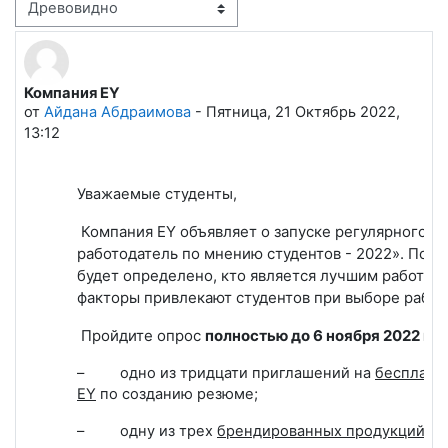
Режим отображения
Компания EY
Количество ответов: 0
от
Айдана Абдраимова
-
Пятница, 21 Октябрь 2022,
13:12
Уважаемые студенты,
Компания EY
объявляет о запуске регулярного
ис
работодатель по мнению студентов - 2022». По р
будет определено, кто является лучшим работода
факторы привлекают студентов при выборе работ
Пройдите опрос
полностью до 6 ноября 2022 г.
и
–
одно из тридцати приглашений на
бесплатн
EY
по созданию резюме;
–
одну из трех
брендированных продукций EY