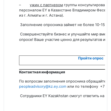
–
ужин с партнером
группы консультирования
персоналом
EY
в Казахстане Владимиром Фесенко
из г. Алматы и г. Астана).
Заполнение опросника займет не более 10-15 ми
Совершенствуйте бизнес и улучшайте мир вместе
опросе!
Ваше участие ценно для результатов исс
Пройти опрос
Контактная информация
По вопросам
заполнения опросника
обращайтесь 
peopleadvisory@kz.ey.com
или по телефону +7 (727
Сотрудники
EY
Kazakhstan
смогут ответить на вс