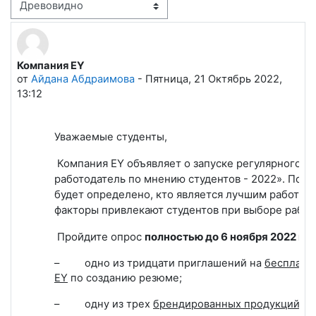
Режим отображения
Компания EY
Количество ответов: 0
от
Айдана Абдраимова
-
Пятница, 21 Октябрь 2022,
13:12
Уважаемые студенты,
Компания EY
объявляет о запуске регулярного
ис
работодатель по мнению студентов - 2022». По р
будет определено, кто является лучшим работода
факторы привлекают студентов при выборе работ
Пройдите опрос
полностью до 6 ноября 2022 г.
и
–
одно из тридцати приглашений на
бесплатн
EY
по созданию резюме;
–
одну из трех
брендированных продукций EY