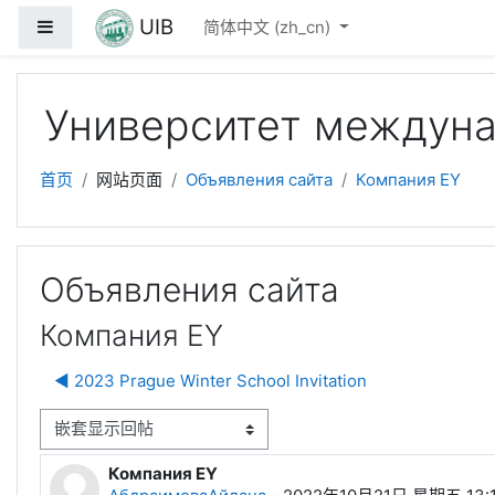
跳到主要内容
UIB
停靠面板
简体中文 ‎(zh_cn)‎
Университет междуна
首页
网站页面
Объявления сайта
Компания EY
Объявления сайта
Компания EY
◀︎ 2023 Prague Winter School Invitation
显示模式
Компания EY
回帖数：0