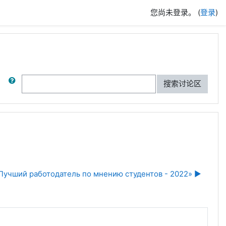
您尚未登录。 (
登录
)
搜索
搜索讨论区
учший работодатель по мнению студентов - 2022» ▶︎