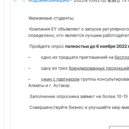
АбдраимоваАйдана
-
2022年10月21日 星期五 13:
Уважаемые студенты,
Компания EY
объявляет о запуске регулярного
определено, кто является лучшим работодател
Пройдите опрос
полностью до 6 ноября 2022 г
–
одно из тридцати приглашений на
беспла
–
одну из трех
брендированных продукций
–
ужин с партнером
группы консультирова
Алматы и г. Астана).
Заполнение опросника займет не более 10-15 
Совершенствуйте бизнес и улучшайте мир вмес