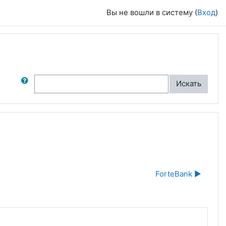
Вы не вошли в систему (
Вход
)
ск по форумам
Искать
ForteBank ▶︎