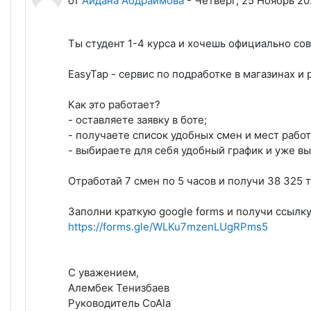
от
Айдана Абдраимова
-
Четверг, 25 Ноябрь 202
Ты студент 1-4 курса и хочешь официально сов
EasyTap - сервис по подработке в магазинах и
Как это работает?
- оставляете заявку в боте;
- получаете список удобных смен и мест работ
- выбираете для себя удобный график и уже вы
Отработай 7 смен по 5 часов и получи 38 325 т
Заполни краткую google forms и получи ссылк
https://forms.gle/WLKu7mzenLUgRPms5
С уважением,
Алембек Тенизбаев
Руководитель CoAla