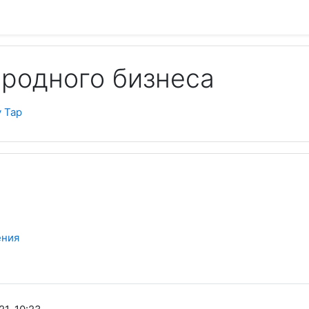
родного бизнеса
Пои
y Tap
ения