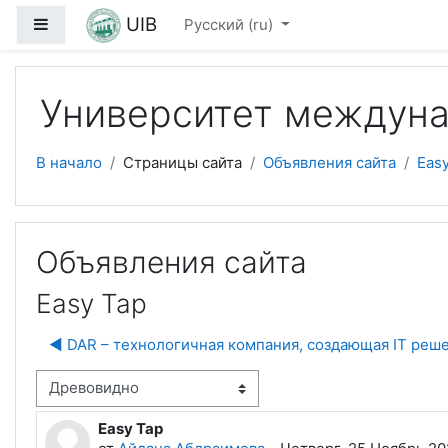
Перейти к основному содержанию
UIB
Боковая панель
Русский ‎(ru)‎
Университет междуна
В начало
Страницы сайта
Объявления сайта
Eas
Объявления сайта
Easy Tap
◀︎ DAR – технологичная компания, создающая IT реш
м отображения
Easy Tap
Количество ответов: 0