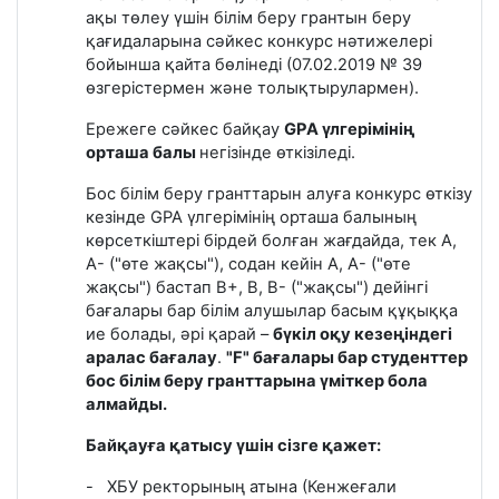
ақы төлеу үшін білім беру грантын беру
қағидаларына сәйкес конкурс нәтижелері
бойынша қайта бөлінеді (07.02.2019 № 39
өзгерістермен және толықтырулармен).
Ережеге сәйкес байқау
GPA үлгерімінің
орташа балы
негізінде өткізіледі.
Бос білім беру гранттарын алуға конкурс өткізу
кезінде GPA үлгерімінің орташа балының
көрсеткіштері бірдей болған жағдайда, тек А,
А- ("өте жақсы"), содан кейін А, А- ("өте
жақсы") бастап В+, В, В- ("жақсы") дейінгі
бағалары бар білім алушылар басым құқыққа
ие болады, әрі қарай –
бүкіл оқу кезеңіндегі
аралас бағалау
.
"F" бағалары бар студенттер
бос білім беру гранттарына үміткер бола
алмайды.
Байқауға қатысу үшін сізге қажет:
-
ХБУ ректорының атына (Кенжеғали