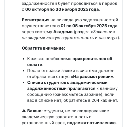
задолженностей будет проводиться в период
с
06
октября по 30 ноября 2025 года
.
Регистрация
на ликвидацию задолженностей
осуществляется
с
01
по
05
октября
2025 года
через систему
Академо
(раздел
«Заявления
на академическую задолженность и разницу»
).
Обратите внимание:
К заявке необходимо
прикрепить чек об
оплате
.
После отправки заявки в системе должен
отобразиться статус
«На рассмотрении»
.
Списки студентов с академическими
задолженностями прилагаются
к данному
сообщению (ознакомьтесь заранее)
, если
вас в списке нет, обратитесь в 204 кабинет.
⚠️
Важно:
студенты, не ликвидировавшие
академическую задолженность в
установленный срок,
подлежат отчислению
.