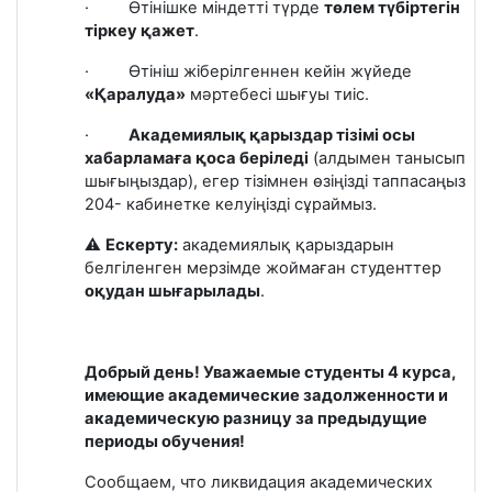
· Өтінішке міндетті түрде
төлем түбіртегін
тіркеу қажет
.
· Өтініш жіберілгеннен кейін жүйеде
«Қаралуда»
мәртебесі шығуы тиіс.
·
Академиялық қарыздар тізімі осы
хабарламаға қоса беріледі
(алдымен танысып
шығыңыздар)
, егер тізімнен өзіңізді таппасаңыз
204- кабинетке келуіңізді сұраймыз.
⚠️
Ескерту
:
академиялық қарыздарын
белгіленген мерзімде жоймаған студенттер
оқудан шығарылады
.
Добрый день!
Уважаемые студенты 4 курса,
имеющие академические задолженности
и
академическую разницу
за предыдущие
периоды обучения!
Сообщаем, что ликвидация академических