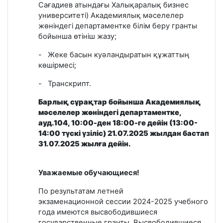
Сағадиев атындағы Халықаралық бизнес
университеті) Академиялық мәселелер
жөніндегі департаментке білім беру гранты
бойынша өтініш жазу;
-
Жеке басын куәландыратын құжаттың
көшірмесі;
-
Транскрипт.
Барлық сұрақтар бойынша Академиялық
мәселелер жөніндегі департаментке,
ауд.104, 10:00-ден 18:00-ге дейін (13:00-
14:00 түскі үзіліс)
21.07.2025 жылдан бастап
31.07.2025 жылға дейін.
Уважаемые обучающиеся!
По результатам летней
экзаменационной
сессии 2024-2025 учебного
года имеются высвободившиеся
государственные гранты. Высвободившиеся