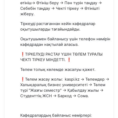
өтініш→ Өтініш беру → Пән түрін таңдау →
Себебін таңдау → Чекті тіркеу → Өтінішті
жіберу.
Тіркеуді растағаннан кейін кафедралар
оқытушыларды тағайындайды.
Оқытушымен байланысу үшін телефон нөмірін
кафедрадан нақтылай аласыз.
❗ТІРКЕЛУДІ РАСТАУ ҮШІН ТӨЛЕМ ТУРАЛЫ
ЧЕКТІ ТІРКЕУ МІНДЕТТІ. ❗
Төлем толық көлемде жасалуы қажет.
❗Төлем жасау жолы: kaspi.kz → Төлемдер →
Халықаралық бизнес университеті → Төлем
түрі "Жазғы семестр" → Қабылдау жылы →
Студенттің ЖСН → Баркод → Сома.
Кафедралардың байланыс нөмірлері: